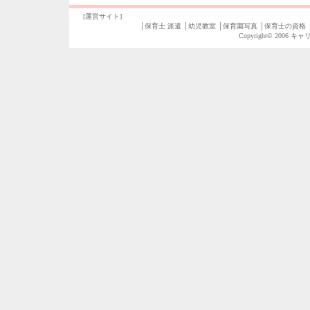
[運営サイト]
│
保育士 派遣
│
幼児教室
│
保育園写真
│
保育士の資格
Copyright© 2006
キャ