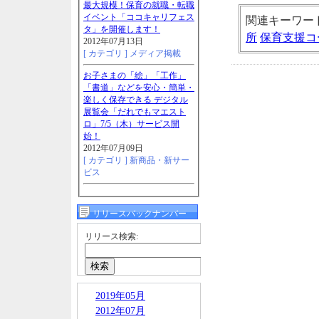
最大規模！保育の就職・転職
イベント「ココキャリフェス
関連キーワー
タ」を開催します！
所
保育支援コ
2012年07月13日
[ カテゴリ ]
メディア掲載
お子さまの「絵」「工作」
「書道」などを安心・簡単・
楽しく保存できる デジタル
展覧会「だれでもマエスト
ロ」7/5（木）サービス開
始！
2012年07月09日
[ カテゴリ ]
新商品・新サー
ビス
リリースバックナンバー
リリース検索:
2019年05月
2012年07月