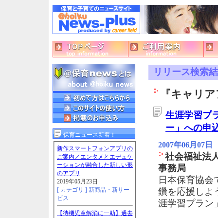
リリース検索結
『キャリア
生涯学習プ
ー」への申
保育ニュース新着！
2007年06月07日
新作スマートフォンアプリの
社会福祉法
ご案内／エンタメとエデュケ
ーションが融合した新しい形
事務局
のアプリ
日本保育協会
2019年05月23日
[ カテゴリ ]
新商品・新サー
鑽を応援しよ
ビス
涯学習プラン
【待機児童解消に一助】過去