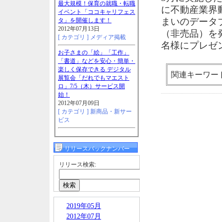
最大規模！保育の就職・転職
に不動産業界動
イベント「ココキャリフェス
まいのデータブ
タ」を開催します！
2012年07月13日
（非売品）を
[ カテゴリ ]
メディア掲載
名様にプレゼ
お子さまの「絵」「工作」
「書道」などを安心・簡単・
楽しく保存できる デジタル
関連キーワー
展覧会「だれでもマエスト
ロ」7/5（木）サービス開
始！
2012年07月09日
[ カテゴリ ]
新商品・新サー
ビス
リリースバックナンバー
リリース検索:
2019年05月
2012年07月