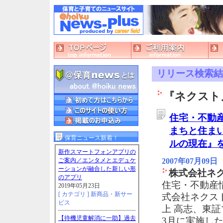
リリース検索結
『ネクスト
住宅・不動産
まちと住まい
保育ニュース新着！
ルの現在』
新作スマートフォンアプリの
2007年07月09日
ご案内／エンタメとエデュケ
ーションが融合した新しい形
株式会社ネ
のアプリ
住宅・不動産情
2019年05月23日
[ カテゴリ ]
新商品・新サー
式会社ネクス
ビス
上 高志、東証マ
【待機児童解消に一助】過去
3月に実施し