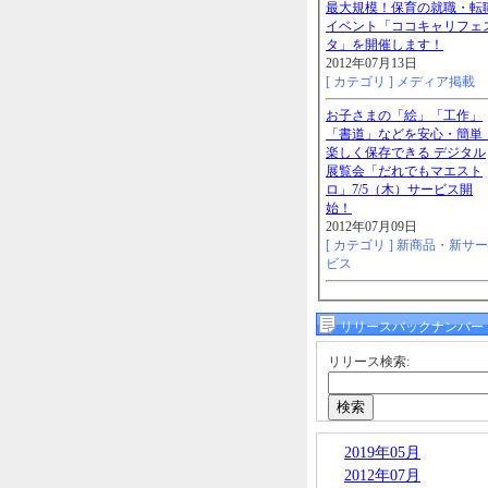
最大規模！保育の就職・転
イベント「ココキャリフェ
タ」を開催します！
2012年07月13日
[ カテゴリ ]
メディア掲載
お子さまの「絵」「工作」
「書道」などを安心・簡単
楽しく保存できる デジタル
展覧会「だれでもマエスト
ロ」7/5（木）サービス開
始！
2012年07月09日
[ カテゴリ ]
新商品・新サー
ビス
リリースバックナンバー
リリース検索:
2019年05月
2012年07月