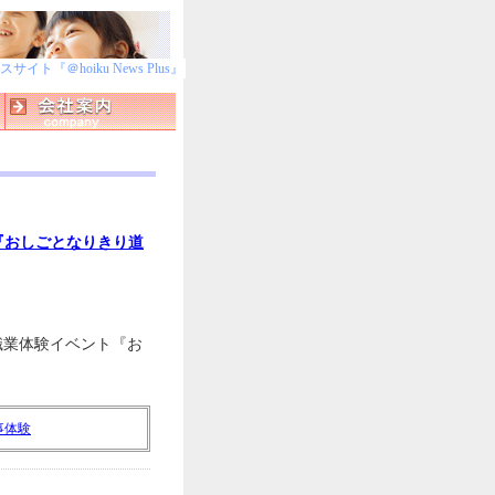
ト『＠hoiku News Plus』
『おしごとなりきり道
職業体験イベント『お
事体験