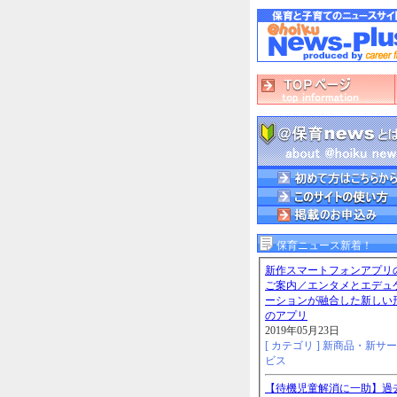
保育ニュース新着！
新作スマートフォンアプリ
ご案内／エンタメとエデュ
ーションが融合した新しい
のアプリ
2019年05月23日
[ カテゴリ ]
新商品・新サー
ビス
【待機児童解消に一助】過