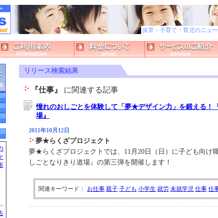
保育・子育て・育児のニュースサイ
リリース検索結果
『仕事』
に関連する記事
憧れのおしごとを体験して「夢★デザイン力」を鍛える！
場』
2011年10月12日
夢★らくざプロジェクト
の
夢★らくざプロジェクトでは、11月20日（日）に子ども向け
ケ
しごとなりきり道場』の第三弾を開催します！
形
関連キーワード：
お仕事
親子
子ども
小学生
就労
未就学児
仕事
仕
去