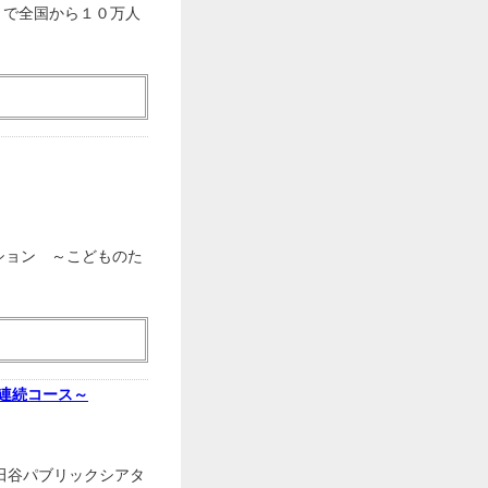
まで全国から１０万人
レクション ～こどものた
連続コース～
田谷パブリックシアタ