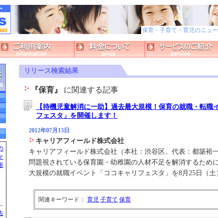
保育・子育て・育児のニュースサイ
リリース検索結果
『保育』
に関連する記事
【待機児童解消に一助】過去最大規模！保育の就職・転職
フェスタ」を開催します！
2012年07月13日
キャリアフィールド株式会社
の
キャリアフィールド株式会社（本社：渋谷区、代表：都築裕
ケ
問題視されている保育園・幼稚園の人材不足を解消するため
形
大規模の就職イベント「ココキャリフェスタ」を8月25日（
関連キーワード：
育児
子育て
保育
去