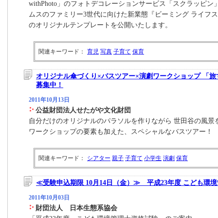
withPhoto」のフォトデコレーションサービス「スクラッピ
ムスのファミリー3世代に向けた新業態『ビーミング ライフスト
のオリジナルテンプレートを公開いたします。
関連キーワード：
育児
写真
子育て
保育
オリジナル傘づくり×バスツアー×演劇ワークショップ 「
募集中！
2011年10月13日
公益財団法人せたがや文化財団
自分だけのオリジナルのパラソルを作りながら 世田谷の風景
ワークショップの要素も加えた、スペシャルなバスツアー！
関連キーワード：
シアター
親子
子育て
小学生
演劇
保育
≪受験申込期限 10月14日（金）≫ 平成23年度 こども環
2011年10月03日
財団法人 日本生態系協会