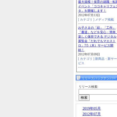
最大規模！保育の就職・転
イベント「ココキャリフェ
タ」を開催します！
2012年07月13日
[ カテゴリ ]
メディア掲載
お子さまの「絵」「工作」
「書道」などを安心・簡単
楽しく保存できる デジタル
展覧会「だれでもマエスト
ロ」7/5（木）サービス開
始！
2012年07月09日
[ カテゴリ ]
新商品・新サー
ビス
リリースバックナンバー
リリース検索:
2019年05月
2012年07月