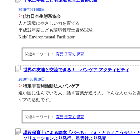
平成22年度こども環境管理士資格試験
2010年07月08日
(財)日本生態系協会
人と環境にやさしい力を育てる
平成22年度こども環境管理士資格試験
Kids’ Environmental Facilitator
関連キーワード：
育児
子育て
保育
世界の友達と交流できる！ パンゲア アクティビティ
2010年05月19日
特定非営利活動法人パンゲア
遠い国に住んでいる人、話す言葉が違う人、そんな人たちと
ゲアの活動です。
関連キーワード：
育児
子育て
保育
現役保育士による絵本『パっち』（え・とも／こうせい・
ソリューションより発行、星雲社より発売