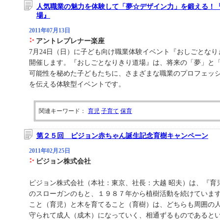
人気職業の魅力を体験して「夢☆デザイン力」を鍛える！
場』
2011年07月13日
アントレプレナー楽座
7月24日（日）に子ども向け職業体験イベント『おしごとな
開催します。『おしごとなりきり道場』は、将来の「夢」と
可能性を秘めた子どもたちに、さまざまな職業のプロフェッ
を伝える体験型イベントです。
関連キーワード：
育児
子育て
保育
第２５回 ピジョン赤ちゃん誕生記念育樹キャンペーン
2011年02月25日
ピジョン株式会社
ピジョン株式会社（本社：東京、社長：大越 昭夫）は、『育
のスローガンのもと、１９８７年から植樹活動を続けていま
こと（育児）と木を育てること（育樹）は、どちらも周囲の
守られて成人（成木）になっていく、相通ずるものであると