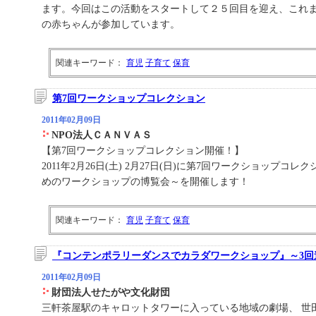
ます。今回はこの活動をスタートして２５回目を迎え、これ
の赤ちゃんが参加しています。
関連キーワード：
育児
子育て
保育
第7回ワークショップコレクション
2011年02月09日
NPO法人ＣＡＮＶＡＳ
【第7回ワークショップコレクション開催！】
2011年2月26日(土) 2月27日(日)に第7回ワークショップコ
めのワークショップの博覧会～を開催します！
関連キーワード：
育児
子育て
保育
『コンテンポラリーダンスでカラダワークショップ』～3回
2011年02月09日
財団法人せたがや文化財団
三軒茶屋駅のキャロットタワーに入っている地域の劇場、 世