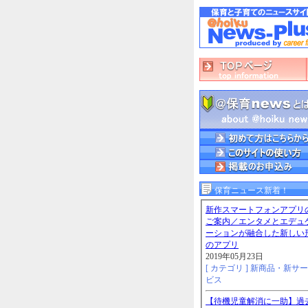
保育ニュース新着！
新作スマートフォンアプリ
ご案内／エンタメとエデュ
ーションが融合した新しい
のアプリ
2019年05月23日
[ カテゴリ ]
新商品・新サー
ビス
【待機児童解消に一助】過