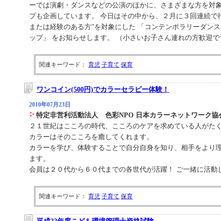
ーでは演劇・ダンスなどの公演のほかに、さまざまな方を対
プも企画しています。 今日はその中から、２月に３回連続で
または経験のある方”を対象にした 「コンテンポラリーダン
ップ」 をお知らせします。 （小さいお子さん連れの方歓迎で
関連キーワード：
育児
子育て
保育
ワンコイン(500円)でカラーセラピー体験！
2010年07月23日
特定非営利活動法人 色彩NPO 日本カラーネットワーク協
２１世紀はこころの時代、こころのケアを求めている人がた
カラーはそのこころを癒してくれます。
カラーを学び、体験することで自分自身を知り、相手をより
ます。
会員は２０代から６０代までの各世代が活躍！ ご一緒に活動
関連キーワード：
育児
子育て
保育