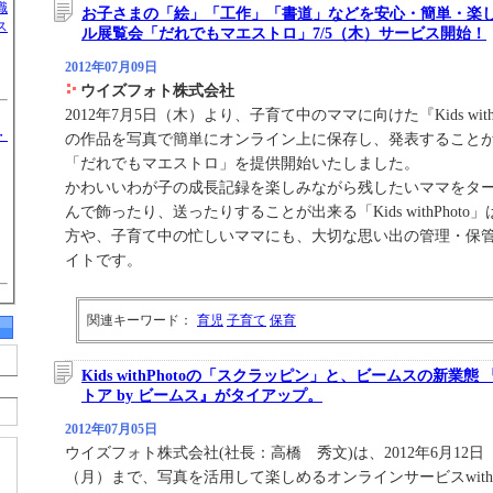
職
お子さまの「絵」「工作」「書道」などを安心・簡単・楽し
ス
ル展覧会「だれでもマエストロ」7/5（木）サービス開始！
2012年07月09日
ウイズフォト株式会社
2012年7月5日（木）より、子育て中のママに向けた『Kids wit
・
の作品を写真で簡単にオンライン上に保存し、発表すること
「だれでもマエストロ」を提供開始いたしました。
かわいいわが子の成長記録を楽しみながら残したいママをタ
んで飾ったり、送ったりすることが出来る「Kids withPhot
方や、子育て中の忙しいママにも、大切な思い出の管理・保
イトです。
関連キーワード：
育児
子育て
保育
Kids withPhotoの「スクラッピン」と、ビームスの新業態
トア by ビームス』がタイアップ。
2012年07月05日
ウイズフォト株式会社(社長：高橋 秀文)は、2012年6月12日
（月）まで、写真を活用して楽しめるオンラインサービスwithPho