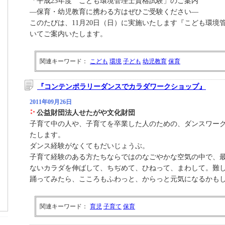
「平成23年度 こども環境管理士資格試験」のご案内
―保育・幼児教育に携わる方はぜひご受験ください―
このたびは、11月20日（日）に実施いたします『こども環境
いてご案内いたします。
関連キーワード：
こども
環境
子ども
幼児教育
保育
『コンテンポラリーダンスでカラダワークショップ』
2011年09月26日
公益財団法人せたがや文化財団
子育て中の人や、子育てを卒業した人のための、ダンスワー
たします。
ダンス経験がなくてもだいじょうぶ。
子育て経験のある方たちならではのなごやかな空気の中で、
ないカラダを伸ばして、ちぢめて、ひねって、まわして。難
踊ってみたら、こころもふわっと、からっと元気になるかも
関連キーワード：
育児
子育て
保育