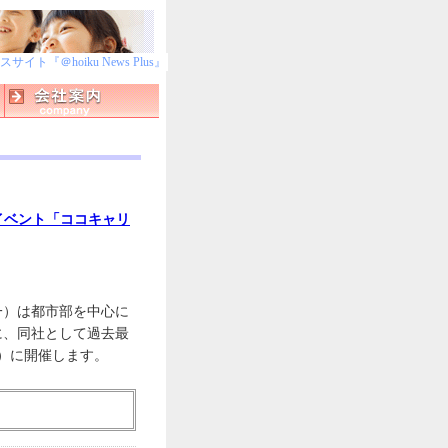
ト『＠hoiku News Plus』
イベント「ココキャリ
一）は都市部を中心に
に、同社として過去最
土）に開催します。