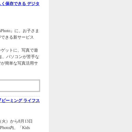
く保存できる デジタ
hPhoto』に、お子さま
ができる新サービス
ーゲットに、写真で遊
o」は、パソコンが苦手な
管が簡単な写真活用サ
 『ビーミング ライフス
（火）から8月13日
to内、「Kids