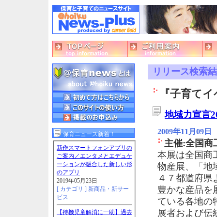
リリース検索結
『子育てイ
地域力宣言2
2009年11月09日
保育ニュース新着！
主催:全国商
新作スマートフォンアプリの
本展は全国商
ご案内／エンタメとエデュケ
ーションが融合した新しい形
物産展、「地
のアプリ
４７都道府県
2019年05月23日
豊かな産品を
[ カテゴリ ]
新商品・新サー
ビス
ている各地の
展者および伝統
【待機児童解消に一助】過去