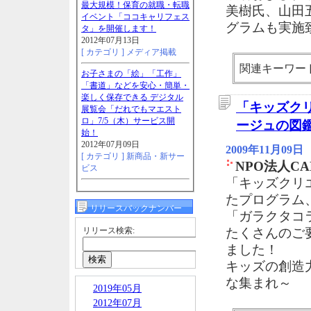
最大規模！保育の就職・転職
美樹氏、山田
イベント「ココキャリフェス
グラムも実施
タ」を開催します！
2012年07月13日
[ カテゴリ ]
メディア掲載
関連キーワー
お子さまの「絵」「工作」
「書道」などを安心・簡単・
楽しく保存できる デジタル
「キッズク
展覧会「だれでもマエスト
ロ」7/5（木）サービス開
ージュの図
始！
2012年07月09日
2009年11月09日
[ カテゴリ ]
新商品・新サー
NPO法人CA
ビス
「キッズクリ
たプログラム
リリースバックナンバー
「ガラクタコ
リリース検索:
たくさんのご
ました！
キッズの創造
な集まれ～
2019年05月
2012年07月