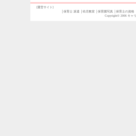
[運営サイト]
│
保育士 派遣
│
幼児教室
│
保育園写真
│
保育士の資格
Copyright© 2006
キャ